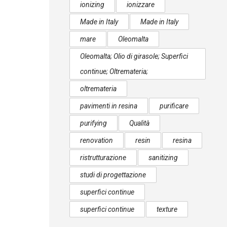
ionizing
ionizzare
Made in Italy
Made in Italy
mare
Oleomalta
Oleomalta; Olio di girasole; Superfici
continue; Oltremateria;
oltremateria
pavimenti in resina
purificare
purifying
Qualità
renovation
resin
resina
ristrutturazione
sanitizing
studi di progettazione
superfici continue
superfici continue
texture