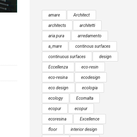
amare
Architect
architects
architetti
aria pura
arredamento
a_mare
continous surfaces
continuous surfaces
design
Eccellenza
eco-resin
eco-resina
ecodesign
eco design
ecologia
ecology
Ecomalta
ecopur
ecopur
ecoresina
Excellence
floor
interior design