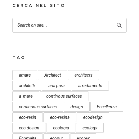
CERCA NEL SITO
TAG
amare
Architect
architects
architetti
aria pura
arredamento
a_mare
continous surfaces
continuous surfaces
design
Eccellenza
eco-resin
eco-resina
ecodesign
eco design
ecologia
ecology
Ecomalta
ecopur
ecopur