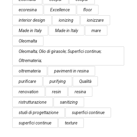
ecoresina
Excellence
floor
interior design
ionizing
ionizzare
Made in Italy
Made in Italy
mare
Oleomalta
Oleomalta; Olio di girasole; Superfici continue;
Oltremateria;
oltremateria
pavimenti in resina
purificare
purifying
Qualità
renovation
resin
resina
ristrutturazione
sanitizing
studi di progettazione
superfici continue
superfici continue
texture