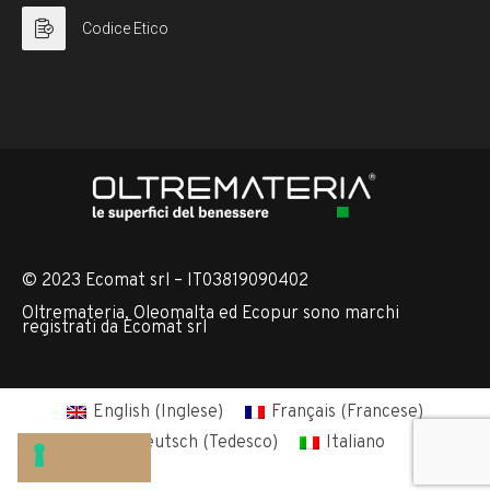
Codice Etico
© 2023 Ecomat srl – IT03819090402
Oltremateria, Oleomalta ed Ecopur sono marchi
registrati da Ecomat srl
English
(
Inglese
)
Français
(
Francese
)
Deutsch
(
Tedesco
)
Italiano