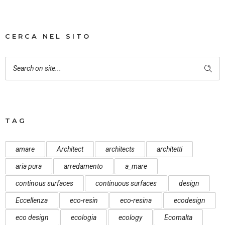
CERCA NEL SITO
TAG
amare
Architect
architects
architetti
aria pura
arredamento
a_mare
continous surfaces
continuous surfaces
design
Eccellenza
eco-resin
eco-resina
ecodesign
eco design
ecologia
ecology
Ecomalta