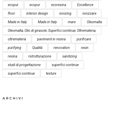
ecopur
ecopur
ecoresina
Excellence
floor
interior design
ionizing
ionizzare
Made in Italy
Made in Italy
mare
Oleomalta
Oleomalta; Olio di girasole; Superfici continue; Oltremateria;
oltremateria
pavimenti in resina
purificare
purifying
Qualità
renovation
resin
resina
ristrutturazione
sanitizing
studi di progettazione
superfici continue
superfici continue
texture
ARCHIVI