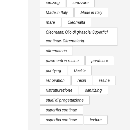
ionizing
ionizzare
Made in Italy
Made in Italy
mare
Oleomalta
Oleomalta; Olio di girasole; Superfici
continue; Oltremateria;
oltremateria
pavimenti in resina
purificare
purifying
Qualità
renovation
resin
resina
ristrutturazione
sanitizing
studi di progettazione
superfici continue
superfici continue
texture