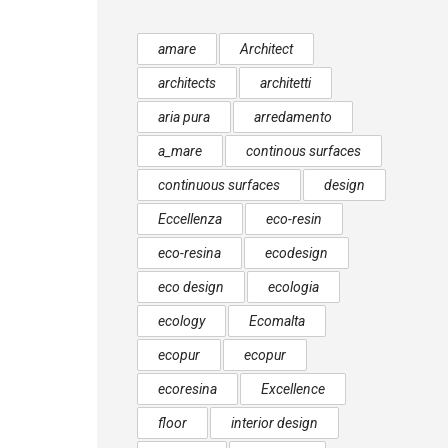
amare
Architect
architects
architetti
aria pura
arredamento
a_mare
continous surfaces
continuous surfaces
design
Eccellenza
eco-resin
eco-resina
ecodesign
eco design
ecologia
ecology
Ecomalta
ecopur
ecopur
ecoresina
Excellence
floor
interior design