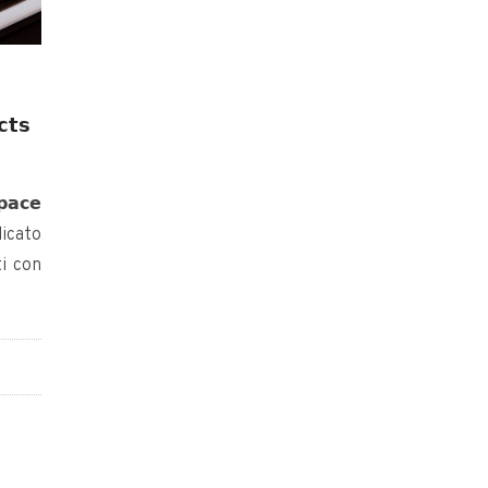
𝘁𝘀
𝗮𝗰𝗲
blicato
ti con