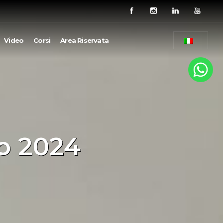
Video
Corsi
Area Riservata
io 2024