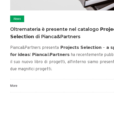
News
Oltremateria è presente nel catalogo 𝗣𝗿𝗼𝗷𝗲𝗰
𝗦𝗲𝗹𝗲𝗰𝘁𝗶𝗼𝗻 di Pianca&Partners
Pianca&Partners presenta 𝗣𝗿𝗼𝗷𝗲𝗰𝘁𝘀 𝗦𝗲𝗹𝗲𝗰𝘁𝗶𝗼𝗻 – 𝗮 𝘀
𝗳𝗼𝗿 𝗶𝗱𝗲𝗮𝘀! 𝗣𝗶𝗮𝗻𝗰𝗮&𝗣𝗮𝗿𝘁𝗻𝗲𝗿𝘀 ha recentemente pub
il suo nuovo libro di progetti, all'interno siamo presen
due magnifici progetti.
More