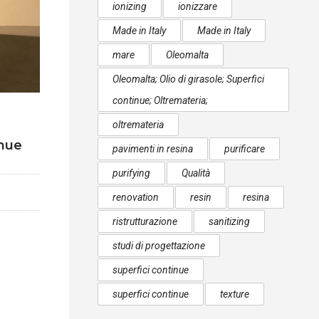
ionizing
ionizzare
Made in Italy
Made in Italy
mare
Oleomalta
Oleomalta; Olio di girasole; Superfici
continue; Oltremateria;
oltremateria
inue
pavimenti in resina
purificare
purifying
Qualità
renovation
resin
resina
ristrutturazione
sanitizing
studi di progettazione
superfici continue
superfici continue
texture