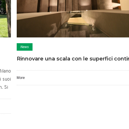
News
Rinnovare una scala con le superfici cont
Milano
More
i suoi
n. Si