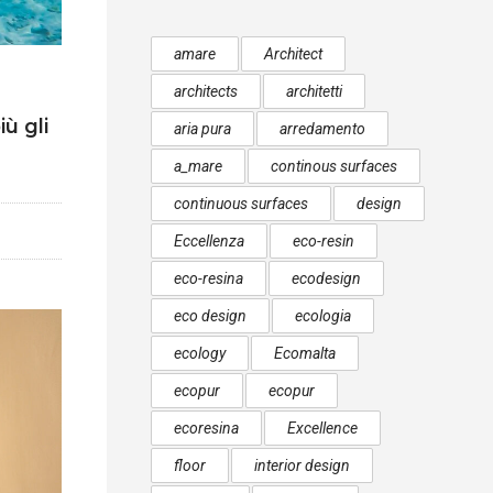
amare
Architect
architects
architetti
ù gli
aria pura
arredamento
a_mare
continous surfaces
continuous surfaces
design
Eccellenza
eco-resin
eco-resina
ecodesign
eco design
ecologia
ecology
Ecomalta
ecopur
ecopur
ecoresina
Excellence
floor
interior design