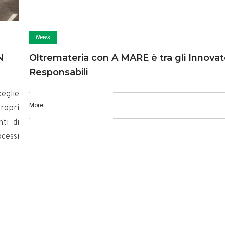
News
N
Oltremateria con A MARE è tra gli Innovat
Responsabili
eglie
More
ropri
ti di
cessi