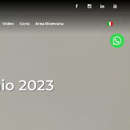
Video
Corsi
Area Riservata
io 2023