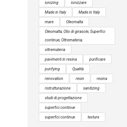
ionizing
ionizzare
Made in Italy
Made in Italy
mare
Oleomalta
Oleomalta; Olio di girasole; Superfici
continue; Oltremateria;
oltremateria
pavimenti in resina
purificare
purifying
Qualità
renovation
resin
resina
ristrutturazione
sanitizing
studi di progettazione
superfici continue
superfici continue
texture