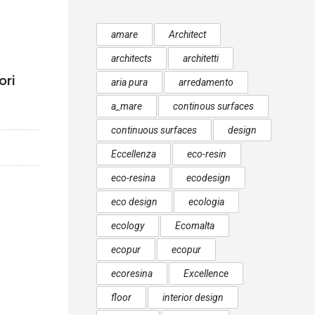
amare
Architect
architects
architetti
ori
aria pura
arredamento
a_mare
continous surfaces
continuous surfaces
design
Eccellenza
eco-resin
eco-resina
ecodesign
eco design
ecologia
ecology
Ecomalta
ecopur
ecopur
ecoresina
Excellence
floor
interior design