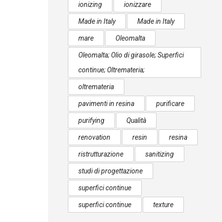
ionizing
ionizzare
Made in Italy
Made in Italy
mare
Oleomalta
Oleomalta; Olio di girasole; Superfici
continue; Oltremateria;
oltremateria
pavimenti in resina
purificare
purifying
Qualità
renovation
resin
resina
ristrutturazione
sanitizing
studi di progettazione
superfici continue
superfici continue
texture