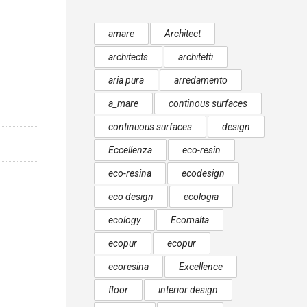
amare
Architect
architects
architetti
aria pura
arredamento
a_mare
continous surfaces
continuous surfaces
design
Eccellenza
eco-resin
eco-resina
ecodesign
eco design
ecologia
ecology
Ecomalta
ecopur
ecopur
ecoresina
Excellence
floor
interior design