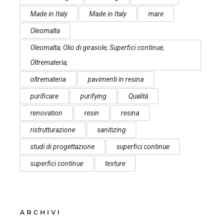
Made in Italy
Made in Italy
mare
Oleomalta
Oleomalta; Olio di girasole; Superfici continue;
Oltremateria;
oltremateria
pavimenti in resina
purificare
purifying
Qualità
renovation
resin
resina
ristrutturazione
sanitizing
studi di progettazione
superfici continue
superfici continue
texture
ARCHIVI