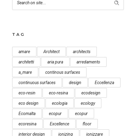
TAG
amare
Architect
architects
architetti
aria pura
arredamento
a_mare
continous surfaces
continuous surfaces
design
Eccellenza
eco-resin
eco-resina
ecodesign
eco design
ecologia
ecology
Ecomalta
ecopur
ecopur
ecoresina
Excellence
floor
interior design
ionizing
ionizzare