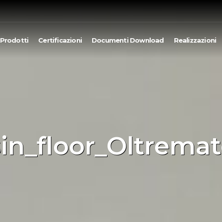
Prodotti
Certificazioni
Documenti Download
Realizzazioni
in_floor_Oltremat