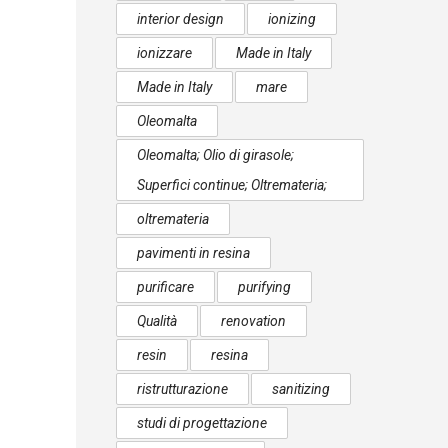
interior design
ionizing
ionizzare
Made in Italy
Made in Italy
mare
Oleomalta
Oleomalta; Olio di girasole;
Superfici continue; Oltremateria;
oltremateria
pavimenti in resina
purificare
purifying
Qualità
renovation
resin
resina
ristrutturazione
sanitizing
studi di progettazione