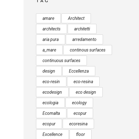
TAG
amare
Architect
architects
architetti
aria pura
arredamento
a_mare
continous surfaces
continuous surfaces
design
Eccellenza
eco-resin
eco-resina
ecodesign
eco design
ecologia
ecology
Ecomalta
ecopur
ecopur
ecoresina
Excellence
floor