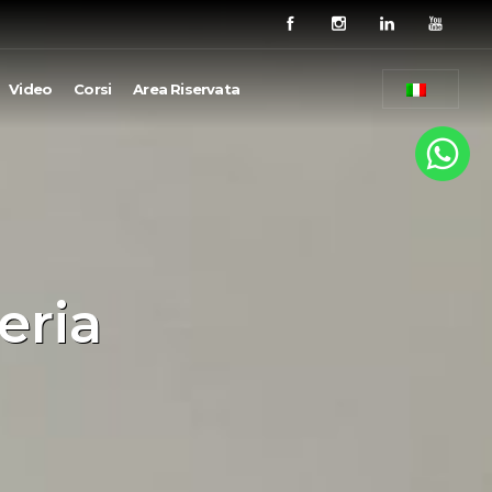
Video
Corsi
Area Riservata
eria