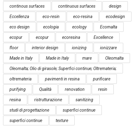
continous surfaces
continuous surfaces
design
Eccellenza
eco-resin
eco-resina
ecodesign
eco design
ecologia
ecology
Ecomalta
ecopur
ecopur
ecoresina
Excellence
floor
interior design
ionizing
ionizzare
Made in Italy
Made in Italy
mare
Oleomalta
Oleomalta; Olio di girasole; Superfici continue; Oltremateria;
oltremateria
pavimenti in resina
purificare
purifying
Qualità
renovation
resin
resina
ristrutturazione
sanitizing
studi di progettazione
superfici continue
superfici continue
texture