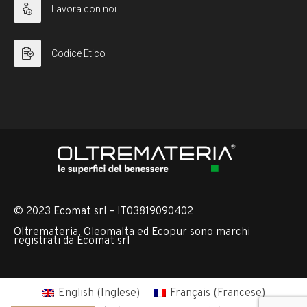
Lavora con noi
Codice Etico
© 2023 Ecomat srl – IT03819090402
Oltremateria, Oleomalta ed Ecopur sono marchi
registrati da Ecomat srl
English
(
Inglese
)
Français
(
Francese
)