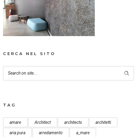
CERCA NEL SITO
TAG
amare
Architect
architects
architetti
aria pura
arredamento
a_mare