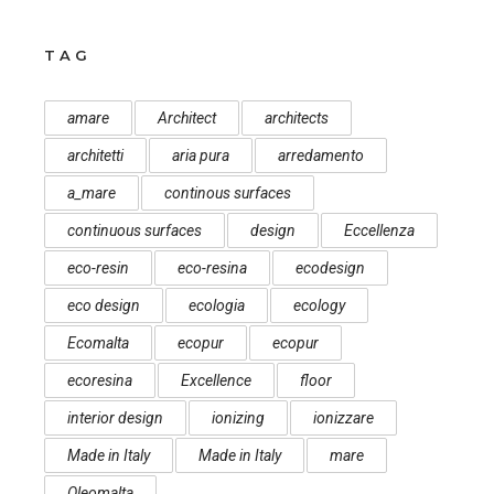
TAG
amare
Architect
architects
architetti
aria pura
arredamento
a_mare
continous surfaces
continuous surfaces
design
Eccellenza
eco-resin
eco-resina
ecodesign
eco design
ecologia
ecology
Ecomalta
ecopur
ecopur
ecoresina
Excellence
floor
interior design
ionizing
ionizzare
Made in Italy
Made in Italy
mare
Oleomalta