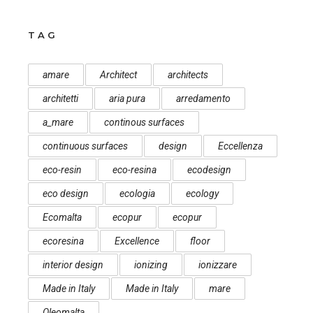
TAG
amare
Architect
architects
architetti
aria pura
arredamento
a_mare
continous surfaces
continuous surfaces
design
Eccellenza
eco-resin
eco-resina
ecodesign
eco design
ecologia
ecology
Ecomalta
ecopur
ecopur
ecoresina
Excellence
floor
interior design
ionizing
ionizzare
Made in Italy
Made in Italy
mare
Oleomalta