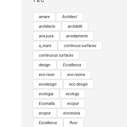
TAG
amare
Architect
architects
architetti
aria pura
arredamento
a_mare
continous surfaces
continuous surfaces
design
Eccellenza
eco-resin
eco-resina
ecodesign
eco design
ecologia
ecology
Ecomalta
ecopur
ecopur
ecoresina
Excellence
floor