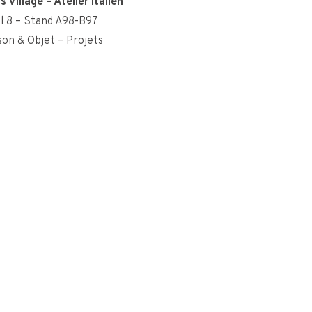
s Village – Atelier Italien
l 8 – Stand A98-B97
on & Objet – Projets