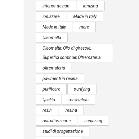
interior design
ionizing
ionizzare
Made in Italy
Made in Italy
mare
Oleomalta
Oleomalta; Olio di girasole;
Superfici continue; Oltremateria;
oltremateria
pavimenti in resina
purificare
purifying
Qualità
renovation
resin
resina
ristrutturazione
sanitizing
studi di progettazione