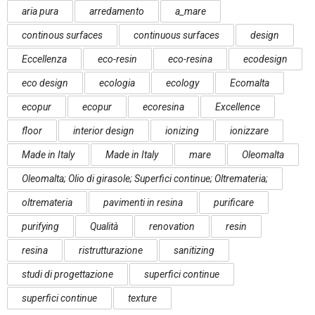
aria pura
arredamento
a_mare
continous surfaces
continuous surfaces
design
Eccellenza
eco-resin
eco-resina
ecodesign
eco design
ecologia
ecology
Ecomalta
ecopur
ecopur
ecoresina
Excellence
floor
interior design
ionizing
ionizzare
Made in Italy
Made in Italy
mare
Oleomalta
Oleomalta; Olio di girasole; Superfici continue; Oltremateria;
oltremateria
pavimenti in resina
purificare
purifying
Qualità
renovation
resin
resina
ristrutturazione
sanitizing
studi di progettazione
superfici continue
superfici continue
texture