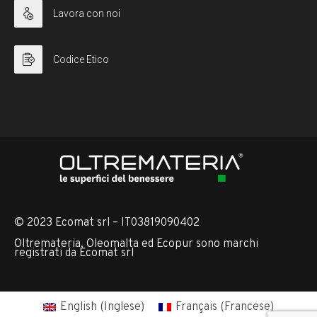
Lavora con noi
Codice Etico
© 2023 Ecomat srl – IT03819090402
Oltremateria, Oleomalta ed Ecopur sono marchi
registrati da Ecomat srl
English
(
Inglese
)
Français
(
Francese
)