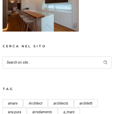
CERCA NEL SITO
TAG
amare
Architect
architects
architetti
aria pura
arredamento
a_mare