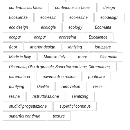
continous surfaces
continuous surfaces
design
Eccellenza
eco-resin
eco-resina
ecodesign
eco design
ecologia
ecology
Ecomalta
ecopur
ecopur
ecoresina
Excellence
floor
interior design
ionizing
ionizzare
Made in Italy
Made in Italy
mare
Oleomalta
Oleomalta; Olio di girasole; Superfici continue; Oltremateria;
oltremateria
pavimenti in resina
purificare
purifying
Qualità
renovation
resin
resina
ristrutturazione
sanitizing
studi di progettazione
superfici continue
superfici continue
texture