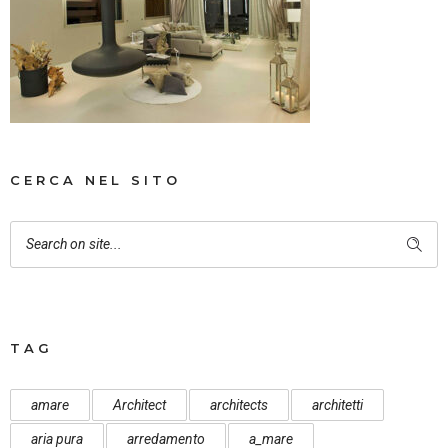
CERCA NEL SITO
TAG
amare
Architect
architects
architetti
aria pura
arredamento
a_mare