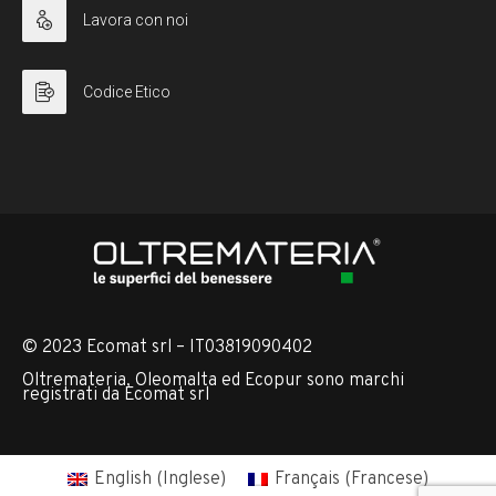
Lavora con noi
Codice Etico
© 2023 Ecomat srl – IT03819090402
Oltremateria, Oleomalta ed Ecopur sono marchi
registrati da Ecomat srl
English
(
Inglese
)
Français
(
Francese
)