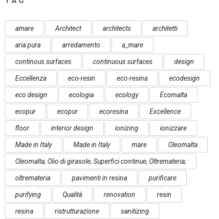
TAG
amare
Architect
architects
architetti
aria pura
arredamento
a_mare
continous surfaces
continuous surfaces
design
Eccellenza
eco-resin
eco-resina
ecodesign
eco design
ecologia
ecology
Ecomalta
ecopur
ecopur
ecoresina
Excellence
floor
interior design
ionizing
ionizzare
Made in Italy
Made in Italy
mare
Oleomalta
Oleomalta; Olio di girasole; Superfici continue; Oltremateria;
oltremateria
pavimenti in resina
purificare
purifying
Qualità
renovation
resin
resina
ristrutturazione
sanitizing