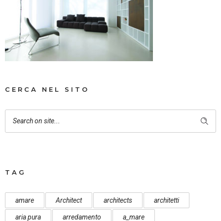
CERCA NEL SITO
TAG
amare
Architect
architects
architetti
aria pura
arredamento
a_mare