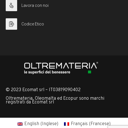
Lavora con noi
Codice Etico
© 2023 Ecomat srl – IT03819090402
Oltremateria, Oleomalta ed Ecopur sono marchi
registrati da Ecomat srl
English
(
Inglese
)
Français
(
Francese
)