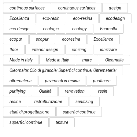
continous surfaces
continuous surfaces
design
Eccellenza
eco-resin
eco-resina
ecodesign
eco design
ecologia
ecology
Ecomalta
ecopur
ecopur
ecoresina
Excellence
floor
interior design
ionizing
ionizzare
Made in Italy
Made in Italy
mare
Oleomalta
Oleomalta; Olio di girasole; Superfici continue; Oltremateria;
oltremateria
pavimenti in resina
purificare
purifying
Qualità
renovation
resin
resina
ristrutturazione
sanitizing
studi di progettazione
superfici continue
superfici continue
texture