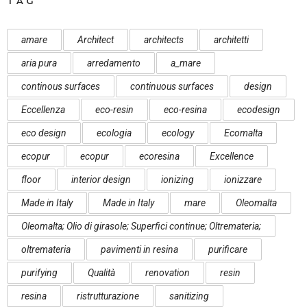
TAG
amare
Architect
architects
architetti
aria pura
arredamento
a_mare
continous surfaces
continuous surfaces
design
Eccellenza
eco-resin
eco-resina
ecodesign
eco design
ecologia
ecology
Ecomalta
ecopur
ecopur
ecoresina
Excellence
floor
interior design
ionizing
ionizzare
Made in Italy
Made in Italy
mare
Oleomalta
Oleomalta; Olio di girasole; Superfici continue; Oltremateria;
oltremateria
pavimenti in resina
purificare
purifying
Qualità
renovation
resin
resina
ristrutturazione
sanitizing