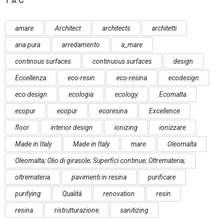
TAG
amare
Architect
architects
architetti
aria pura
arredamento
a_mare
continous surfaces
continuous surfaces
design
Eccellenza
eco-resin
eco-resina
ecodesign
eco design
ecologia
ecology
Ecomalta
ecopur
ecopur
ecoresina
Excellence
floor
interior design
ionizing
ionizzare
Made in Italy
Made in Italy
mare
Oleomalta
Oleomalta; Olio di girasole; Superfici continue; Oltremateria;
oltremateria
pavimenti in resina
purificare
purifying
Qualità
renovation
resin
resina
ristrutturazione
sanitizing