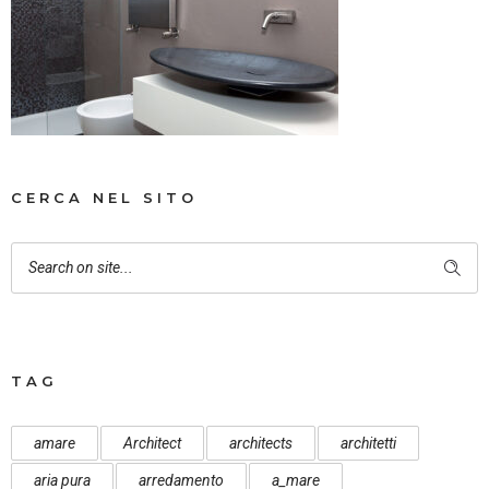
CERCA NEL SITO
TAG
amare
Architect
architects
architetti
aria pura
arredamento
a_mare