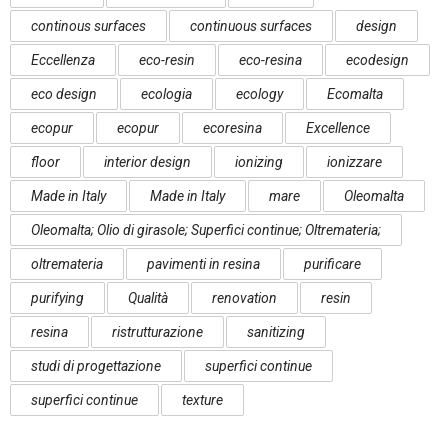
continous surfaces
continuous surfaces
design
Eccellenza
eco-resin
eco-resina
ecodesign
eco design
ecologia
ecology
Ecomalta
ecopur
ecopur
ecoresina
Excellence
floor
interior design
ionizing
ionizzare
Made in Italy
Made in Italy
mare
Oleomalta
Oleomalta; Olio di girasole; Superfici continue; Oltremateria;
oltremateria
pavimenti in resina
purificare
purifying
Qualità
renovation
resin
resina
ristrutturazione
sanitizing
studi di progettazione
superfici continue
superfici continue
texture