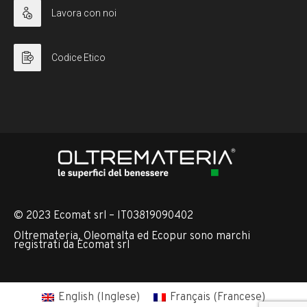
Lavora con noi
Codice Etico
© 2023 Ecomat srl – IT03819090402
Oltremateria, Oleomalta ed Ecopur sono marchi
registrati da Ecomat srl
English
(
Inglese
)
Français
(
Francese
)