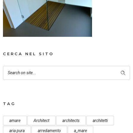
CERCA NEL SITO
TAG
amare
Architect
architects
architetti
aria pura
arredamento
a_mare