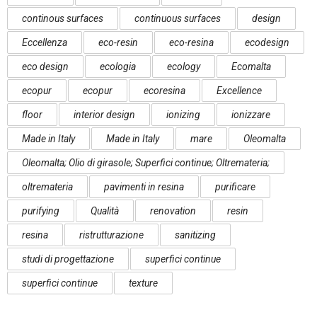
continous surfaces
continuous surfaces
design
Eccellenza
eco-resin
eco-resina
ecodesign
eco design
ecologia
ecology
Ecomalta
ecopur
ecopur
ecoresina
Excellence
floor
interior design
ionizing
ionizzare
Made in Italy
Made in Italy
mare
Oleomalta
Oleomalta; Olio di girasole; Superfici continue; Oltremateria;
oltremateria
pavimenti in resina
purificare
purifying
Qualità
renovation
resin
resina
ristrutturazione
sanitizing
studi di progettazione
superfici continue
superfici continue
texture