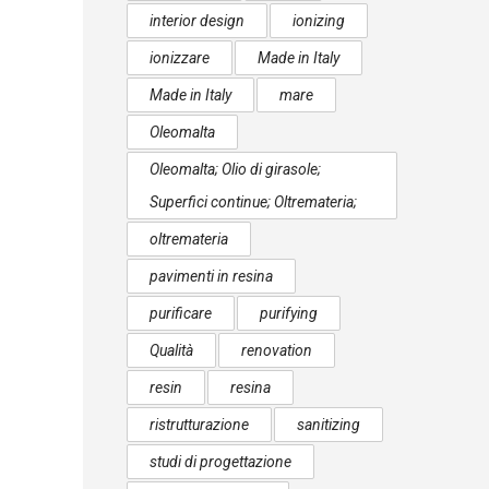
interior design
ionizing
ionizzare
Made in Italy
Made in Italy
mare
Oleomalta
Oleomalta; Olio di girasole;
Superfici continue; Oltremateria;
oltremateria
pavimenti in resina
purificare
purifying
Qualità
renovation
resin
resina
ristrutturazione
sanitizing
studi di progettazione