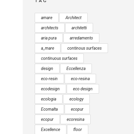
TAG
amare
Architect
architects
architetti
aria pura
arredamento
a_mare
continous surfaces
continuous surfaces
design
Eccellenza
eco-resin
eco-resina
ecodesign
eco design
ecologia
ecology
Ecomalta
ecopur
ecopur
ecoresina
Excellence
floor