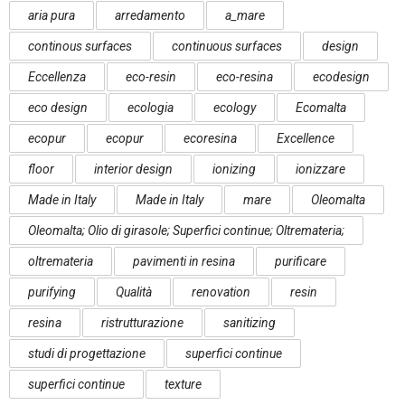
aria pura
arredamento
a_mare
continous surfaces
continuous surfaces
design
Eccellenza
eco-resin
eco-resina
ecodesign
eco design
ecologia
ecology
Ecomalta
ecopur
ecopur
ecoresina
Excellence
floor
interior design
ionizing
ionizzare
Made in Italy
Made in Italy
mare
Oleomalta
Oleomalta; Olio di girasole; Superfici continue; Oltremateria;
oltremateria
pavimenti in resina
purificare
purifying
Qualità
renovation
resin
resina
ristrutturazione
sanitizing
studi di progettazione
superfici continue
superfici continue
texture