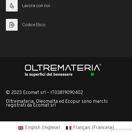
Lavora con noi
Codice Etico
© 2023 Ecomat srl – IT03819090402
Oltremateria, Oleomalta ed Ecopur sono marchi
registrati da Ecomat srl
English
(
Inglese
)
Français
(
Francese
)