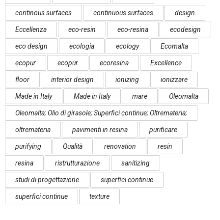
continous surfaces
continuous surfaces
design
Eccellenza
eco-resin
eco-resina
ecodesign
eco design
ecologia
ecology
Ecomalta
ecopur
ecopur
ecoresina
Excellence
floor
interior design
ionizing
ionizzare
Made in Italy
Made in Italy
mare
Oleomalta
Oleomalta; Olio di girasole; Superfici continue; Oltremateria;
oltremateria
pavimenti in resina
purificare
purifying
Qualità
renovation
resin
resina
ristrutturazione
sanitizing
studi di progettazione
superfici continue
superfici continue
texture