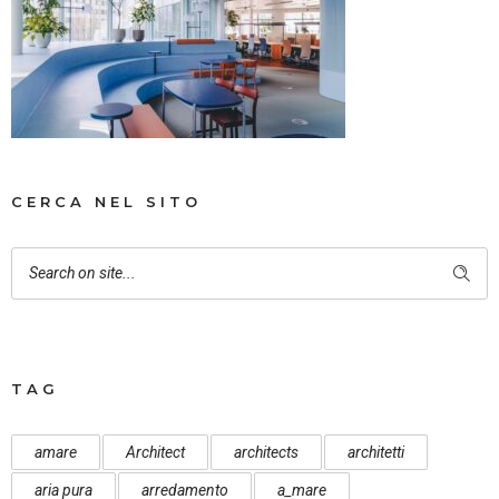
CERCA NEL SITO
TAG
amare
Architect
architects
architetti
aria pura
arredamento
a_mare