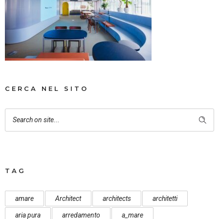
CERCA NEL SITO
TAG
amare
Architect
architects
architetti
aria pura
arredamento
a_mare