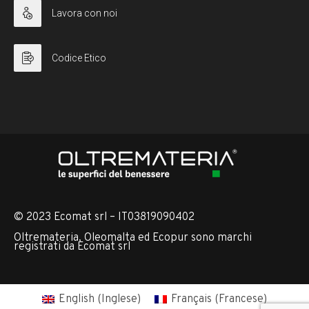
Lavora con noi
Codice Etico
© 2023 Ecomat srl – IT03819090402
Oltremateria, Oleomalta ed Ecopur sono marchi
registrati da Ecomat srl
English
(
Inglese
)
Français
(
Francese
)