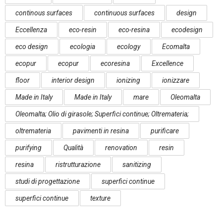
continous surfaces
continuous surfaces
design
Eccellenza
eco-resin
eco-resina
ecodesign
eco design
ecologia
ecology
Ecomalta
ecopur
ecopur
ecoresina
Excellence
floor
interior design
ionizing
ionizzare
Made in Italy
Made in Italy
mare
Oleomalta
Oleomalta; Olio di girasole; Superfici continue; Oltremateria;
oltremateria
pavimenti in resina
purificare
purifying
Qualità
renovation
resin
resina
ristrutturazione
sanitizing
studi di progettazione
superfici continue
superfici continue
texture