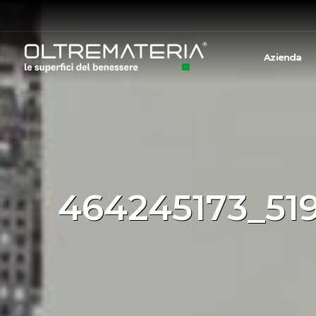
Azienda
464245173_51