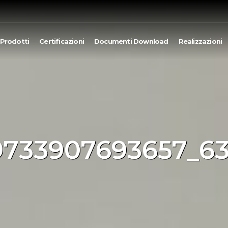
Prodotti
Certificazioni
Documenti Download
Realizzazioni
9733907693657_6