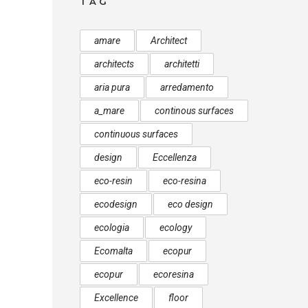
TAG
amare
Architect
architects
architetti
aria pura
arredamento
a_mare
continous surfaces
continuous surfaces
design
Eccellenza
eco-resin
eco-resina
ecodesign
eco design
ecologia
ecology
Ecomalta
ecopur
ecopur
ecoresina
Excellence
floor