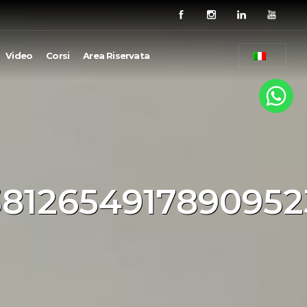
Video
Corsi
Area Riservata
3812654917890952