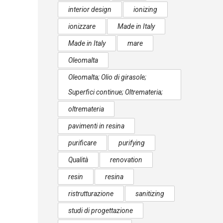
interior design
ionizing
ionizzare
Made in Italy
Made in Italy
mare
Oleomalta
Oleomalta; Olio di girasole;
Superfici continue; Oltremateria;
oltremateria
pavimenti in resina
purificare
purifying
Qualità
renovation
resin
resina
ristrutturazione
sanitizing
studi di progettazione