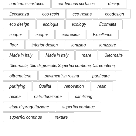
continous surfaces
continuous surfaces
design
Eccellenza
eco-resin
eco-resina
ecodesign
eco design
ecologia
ecology
Ecomalta
ecopur
ecopur
ecoresina
Excellence
floor
interior design
ionizing
ionizzare
Made in Italy
Made in Italy
mare
Oleomalta
Oleomalta; Olio di girasole; Superfici continue; Oltremateria;
oltremateria
pavimenti in resina
purificare
purifying
Qualità
renovation
resin
resina
ristrutturazione
sanitizing
studi di progettazione
superfici continue
superfici continue
texture