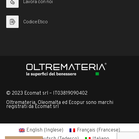
Lavora con noi
Codice Etico
© 2023 Ecomat srl – IT03819090402
Oltremateria, Oleomalta ed Ecopur sono marchi
registrati da Ecomat srl
English
(
Inglese
)
Français
(
Francese
)