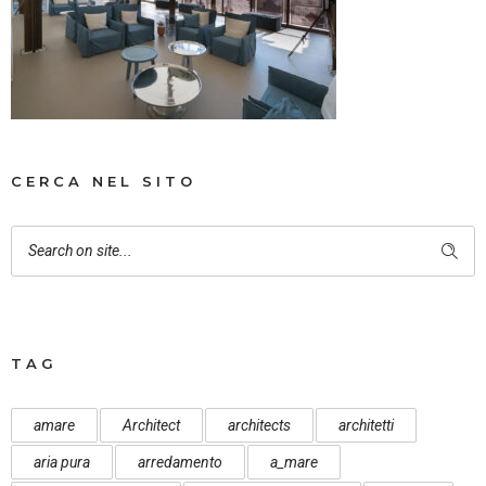
CERCA NEL SITO
TAG
amare
Architect
architects
architetti
aria pura
arredamento
a_mare