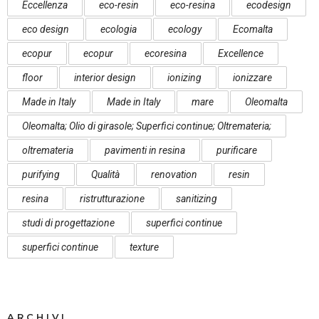
Eccellenza
eco-resin
eco-resina
ecodesign
eco design
ecologia
ecology
Ecomalta
ecopur
ecopur
ecoresina
Excellence
floor
interior design
ionizing
ionizzare
Made in Italy
Made in Italy
mare
Oleomalta
Oleomalta; Olio di girasole; Superfici continue; Oltremateria;
oltremateria
pavimenti in resina
purificare
purifying
Qualità
renovation
resin
resina
ristrutturazione
sanitizing
studi di progettazione
superfici continue
superfici continue
texture
ARCHIVI