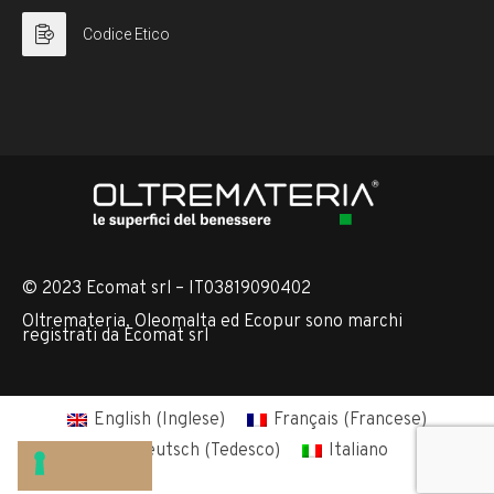
Codice Etico
© 2023 Ecomat srl – IT03819090402
Oltremateria, Oleomalta ed Ecopur sono marchi
registrati da Ecomat srl
English
(
Inglese
)
Français
(
Francese
)
Deutsch
(
Tedesco
)
Italiano