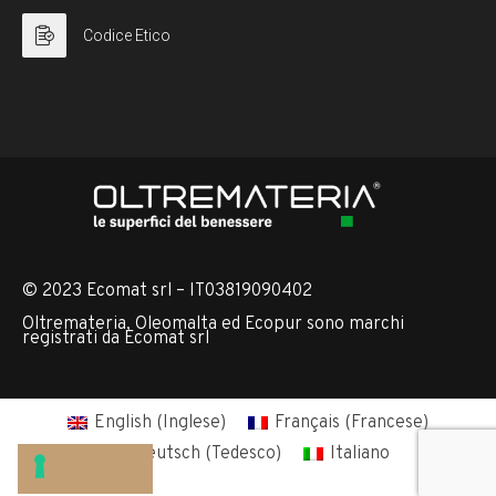
Codice Etico
© 2023 Ecomat srl – IT03819090402
Oltremateria, Oleomalta ed Ecopur sono marchi
registrati da Ecomat srl
English
(
Inglese
)
Français
(
Francese
)
Deutsch
(
Tedesco
)
Italiano