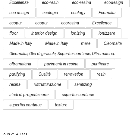
Eccellenza
eco-resin
eco-resina
ecodesign
eco design
ecologia
ecology
Ecomalta
ecopur
ecopur
ecoresina
Excellence
floor
interior design
ionizing
ionizzare
Made in Italy
Made in Italy
mare
Oleomalta
Oleomalta; Olio di girasole; Superfici continue; Oltremateria;
oltremateria
pavimenti in resina
purificare
purifying
Qualità
renovation
resin
resina
ristrutturazione
sanitizing
studi di progettazione
superfici continue
superfici continue
texture
ARCHIVI