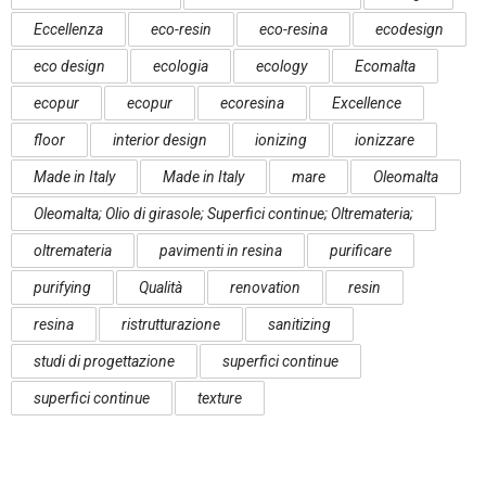
Eccellenza
eco-resin
eco-resina
ecodesign
eco design
ecologia
ecology
Ecomalta
ecopur
ecopur
ecoresina
Excellence
floor
interior design
ionizing
ionizzare
Made in Italy
Made in Italy
mare
Oleomalta
Oleomalta; Olio di girasole; Superfici continue; Oltremateria;
oltremateria
pavimenti in resina
purificare
purifying
Qualità
renovation
resin
resina
ristrutturazione
sanitizing
studi di progettazione
superfici continue
superfici continue
texture