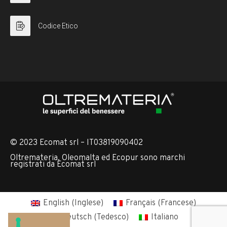
Codice Etico
© 2023 Ecomat srl – IT03819090402
Oltremateria, Oleomalta ed Ecopur sono marchi
registrati da Ecomat srl
English
(
Inglese
)
Français
(
Francese
)
Deutsch
(
Tedesco
)
Italiano