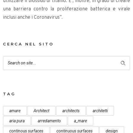
utilizzare il biossido di titanio. E’, inoltre, in grado di creare
una barriera contro la proliferazione batterica e virale
inclusi anche i Coronavirus”.
CERCA NEL SITO
TAG
amare
Architect
architects
architetti
aria pura
arredamento
a_mare
continous surfaces
continuous surfaces
design