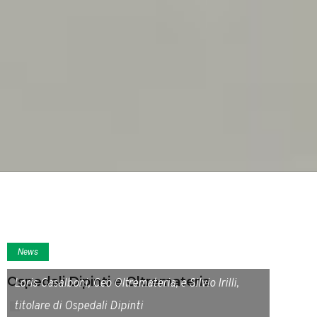
News
Ospedali Dipinti e Oltremateria
Loris Casalboni, Ceo Oltremateria, e Silvio Irilli,
titolare di Ospedali Dipinti