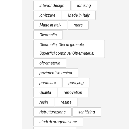
interior design
ionizing
ionizzare
Made in Italy
Made in Italy
mare
Oleomalta
Oleomalta; Olio di girasole;
Superfici continue; Oltremateria;
oltremateria
pavimenti in resina
purificare
purifying
Qualità
renovation
resin
resina
ristrutturazione
sanitizing
studi di progettazione