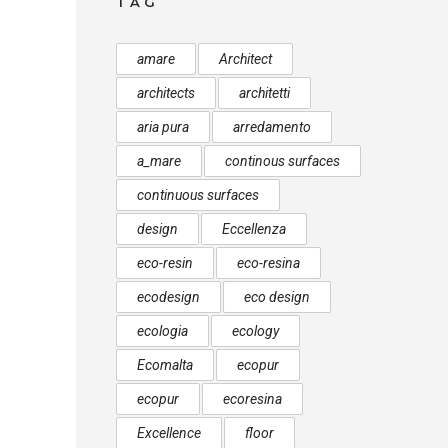
TAG
amare
Architect
architects
architetti
aria pura
arredamento
a_mare
continous surfaces
continuous surfaces
design
Eccellenza
eco-resin
eco-resina
ecodesign
eco design
ecologia
ecology
Ecomalta
ecopur
ecopur
ecoresina
Excellence
floor