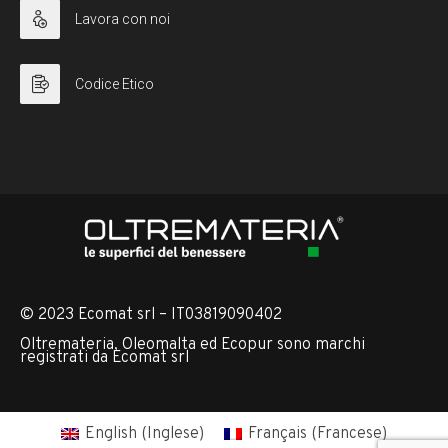
Lavora con noi
Codice Etico
© 2023 Ecomat srl – IT03819090402
Oltremateria, Oleomalta ed Ecopur sono marchi
registrati da Ecomat srl
English
(
Inglese
)
Français
(
Francese
)