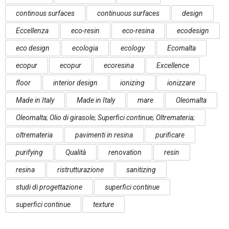
continous surfaces
continuous surfaces
design
Eccellenza
eco-resin
eco-resina
ecodesign
eco design
ecologia
ecology
Ecomalta
ecopur
ecopur
ecoresina
Excellence
floor
interior design
ionizing
ionizzare
Made in Italy
Made in Italy
mare
Oleomalta
Oleomalta; Olio di girasole; Superfici continue; Oltremateria;
oltremateria
pavimenti in resina
purificare
purifying
Qualità
renovation
resin
resina
ristrutturazione
sanitizing
studi di progettazione
superfici continue
superfici continue
texture