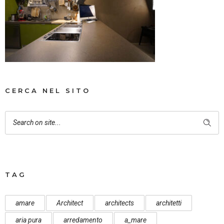
CERCA NEL SITO
TAG
amare
Architect
architects
architetti
aria pura
arredamento
a_mare