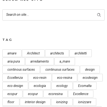
TAG
amare
Architect
architects
architetti
aria pura
arredamento
a_mare
continous surfaces
continuous surfaces
design
Eccellenza
eco-resin
eco-resina
ecodesign
eco design
ecologia
ecology
Ecomalta
ecopur
ecopur
ecoresina
Excellence
floor
interior design
ionizing
ionizzare