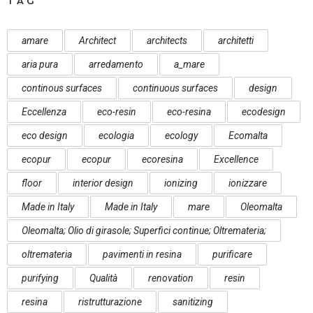
TAG
amare
Architect
architects
architetti
aria pura
arredamento
a_mare
continous surfaces
continuous surfaces
design
Eccellenza
eco-resin
eco-resina
ecodesign
eco design
ecologia
ecology
Ecomalta
ecopur
ecopur
ecoresina
Excellence
floor
interior design
ionizing
ionizzare
Made in Italy
Made in Italy
mare
Oleomalta
Oleomalta; Olio di girasole; Superfici continue; Oltremateria;
oltremateria
pavimenti in resina
purificare
purifying
Qualità
renovation
resin
resina
ristrutturazione
sanitizing