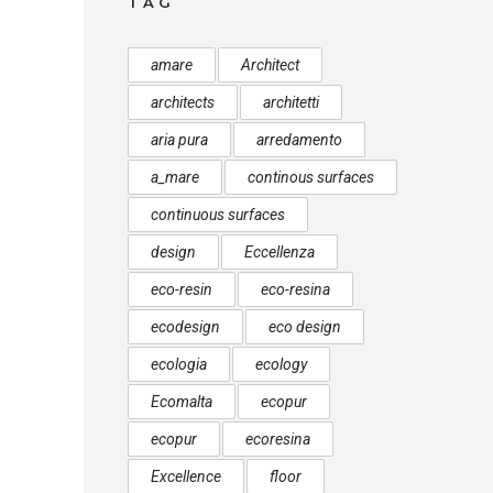
TAG
amare
Architect
architects
architetti
aria pura
arredamento
a_mare
continous surfaces
continuous surfaces
design
Eccellenza
eco-resin
eco-resina
ecodesign
eco design
ecologia
ecology
Ecomalta
ecopur
ecopur
ecoresina
Excellence
floor