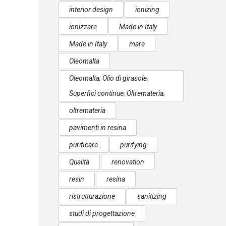
interior design
ionizing
ionizzare
Made in Italy
Made in Italy
mare
Oleomalta
Oleomalta; Olio di girasole;
Superfici continue; Oltremateria;
oltremateria
pavimenti in resina
purificare
purifying
Qualità
renovation
resin
resina
ristrutturazione
sanitizing
studi di progettazione