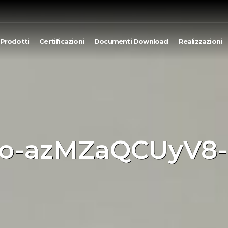
Prodotti
Certificazioni
Documenti Download
Realizzazioni
rilo-azMZaQCUyV8-