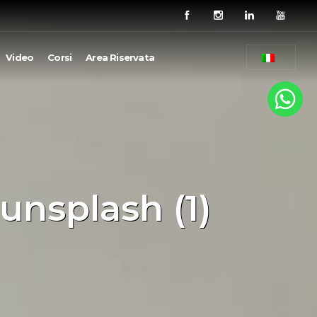
Video
Corsi
Area Riservata
unsplash (1)