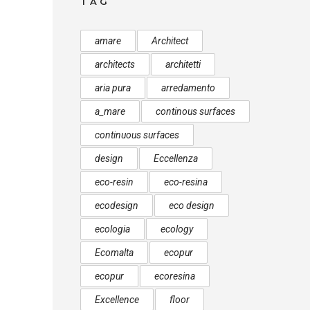
TAG
amare
Architect
architects
architetti
aria pura
arredamento
a_mare
continous surfaces
continuous surfaces
design
Eccellenza
eco-resin
eco-resina
ecodesign
eco design
ecologia
ecology
Ecomalta
ecopur
ecopur
ecoresina
Excellence
floor