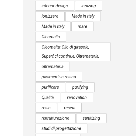
interior design
ionizing
ionizzare
Made in Italy
Made in Italy
mare
Oleomalta
Oleomalta; Olio di girasole;
Superfici continue; Oltremateria;
oltremateria
pavimenti in resina
purificare
purifying
Qualità
renovation
resin
resina
ristrutturazione
sanitizing
studi di progettazione