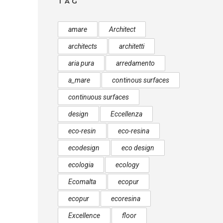
TAG
amare
Architect
architects
architetti
aria pura
arredamento
a_mare
continous surfaces
continuous surfaces
design
Eccellenza
eco-resin
eco-resina
ecodesign
eco design
ecologia
ecology
Ecomalta
ecopur
ecopur
ecoresina
Excellence
floor