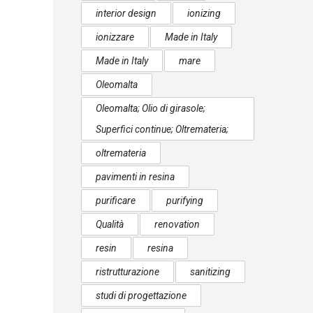
interior design
ionizing
ionizzare
Made in Italy
Made in Italy
mare
Oleomalta
Oleomalta; Olio di girasole;
Superfici continue; Oltremateria;
oltremateria
pavimenti in resina
purificare
purifying
Qualità
renovation
resin
resina
ristrutturazione
sanitizing
studi di progettazione