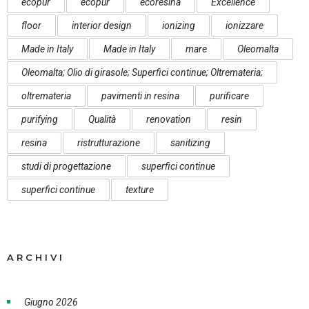
ecopur
ecopur
ecoresina
Excellence
floor
interior design
ionizing
ionizzare
Made in Italy
Made in Italy
mare
Oleomalta
Oleomalta; Olio di girasole; Superfici continue; Oltremateria;
oltremateria
pavimenti in resina
purificare
purifying
Qualità
renovation
resin
resina
ristrutturazione
sanitizing
studi di progettazione
superfici continue
superfici continue
texture
ARCHIVI
Giugno 2026