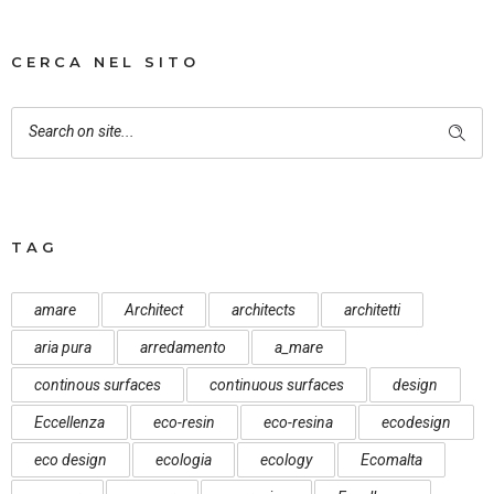
CERCA NEL SITO
TAG
amare
Architect
architects
architetti
aria pura
arredamento
a_mare
continous surfaces
continuous surfaces
design
Eccellenza
eco-resin
eco-resina
ecodesign
eco design
ecologia
ecology
Ecomalta