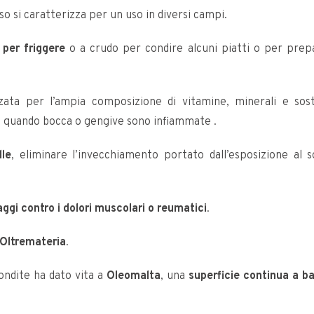
esso si caratterizza per un uso in diversi campi.
 per friggere
o a crudo per condire alcuni piatti o per prep
zzata per l’ampia composizione di vitamine, minerali e sos
qui quando bocca o gengive sono infiammate .
lle
, eliminare l’invecchiamento portato dall’esposizione al s
ggi contro i dolori muscolari o reumatici
.
Oltremateria
.
ondite ha dato vita a
Oleomalta
, una
superficie continua a ba