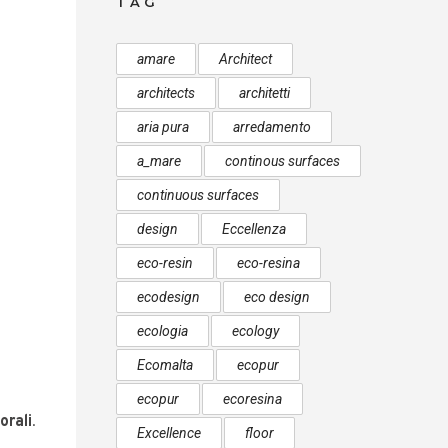
TAG
amare
Architect
architects
architetti
aria pura
arredamento
a_mare
continous surfaces
continuous surfaces
design
Eccellenza
eco-resin
eco-resina
ecodesign
eco design
ecologia
ecology
Ecomalta
ecopur
ecopur
ecoresina
orali
.
Excellence
floor