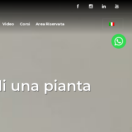
Video
Corsi
Area Riservata
 di una pianta