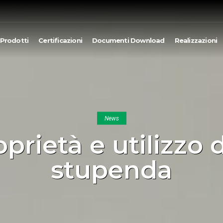
Prodotti
Certificazioni
Documenti Download
Realizzazioni
News
roprietà e utilizzo
stupenda