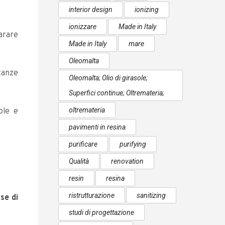
interior design
ionizing
ionizzare
Made in Italy
arare
Made in Italy
mare
Oleomalta
tanze
Oleomalta; Olio di girasole;
Superfici continue; Oltremateria;
oltremateria
ole e
pavimenti in resina
purificare
purifying
Qualità
renovation
resin
resina
ristrutturazione
sanitizing
se di
studi di progettazione