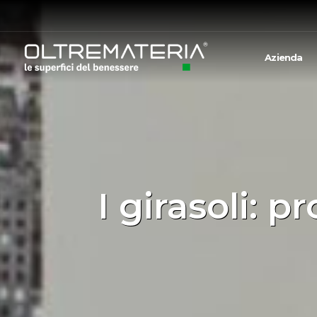
Azienda
I girasoli: p