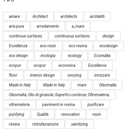
TAG
amare
Architect
architects
architetti
aria pura
arredamento
a_mare
continous surfaces
continuous surfaces
design
Eccellenza
eco-resin
eco-resina
ecodesign
eco design
ecologia
ecology
Ecomalta
ecopur
ecopur
ecoresina
Excellence
floor
interior design
ionizing
ionizzare
Made in Italy
Made in Italy
mare
Oleomalta
Oleomalta; Olio di girasole; Superfici continue; Oltremateria;
oltremateria
pavimenti in resina
purificare
purifying
Qualità
renovation
resin
resina
ristrutturazione
sanitizing