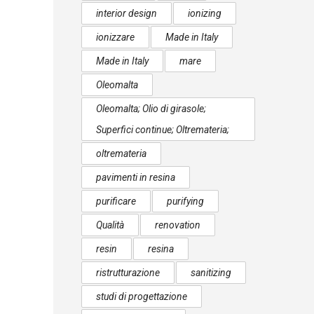
interior design
ionizing
ionizzare
Made in Italy
Made in Italy
mare
Oleomalta
Oleomalta; Olio di girasole;
Superfici continue; Oltremateria;
oltremateria
pavimenti in resina
purificare
purifying
Qualità
renovation
resin
resina
ristrutturazione
sanitizing
studi di progettazione