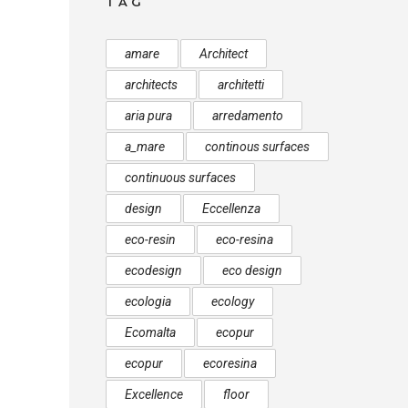
TAG
amare
Architect
architects
architetti
aria pura
arredamento
a_mare
continous surfaces
continuous surfaces
design
Eccellenza
eco-resin
eco-resina
ecodesign
eco design
ecologia
ecology
Ecomalta
ecopur
ecopur
ecoresina
Excellence
floor