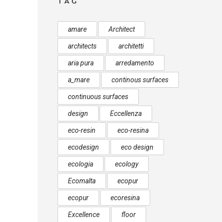
TAG
amare
Architect
architects
architetti
aria pura
arredamento
a_mare
continous surfaces
continuous surfaces
design
Eccellenza
eco-resin
eco-resina
ecodesign
eco design
ecologia
ecology
Ecomalta
ecopur
ecopur
ecoresina
Excellence
floor