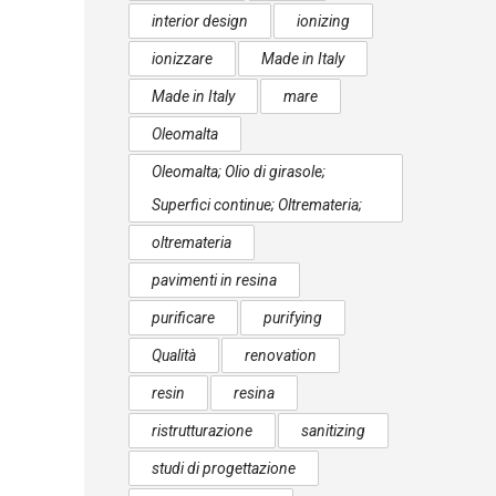
interior design
ionizing
ionizzare
Made in Italy
Made in Italy
mare
Oleomalta
Oleomalta; Olio di girasole;
Superfici continue; Oltremateria;
oltremateria
pavimenti in resina
purificare
purifying
Qualità
renovation
resin
resina
ristrutturazione
sanitizing
studi di progettazione