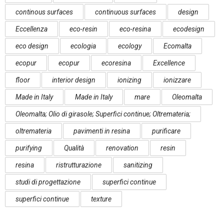
continous surfaces
continuous surfaces
design
Eccellenza
eco-resin
eco-resina
ecodesign
eco design
ecologia
ecology
Ecomalta
ecopur
ecopur
ecoresina
Excellence
floor
interior design
ionizing
ionizzare
Made in Italy
Made in Italy
mare
Oleomalta
Oleomalta; Olio di girasole; Superfici continue; Oltremateria;
oltremateria
pavimenti in resina
purificare
purifying
Qualità
renovation
resin
resina
ristrutturazione
sanitizing
studi di progettazione
superfici continue
superfici continue
texture