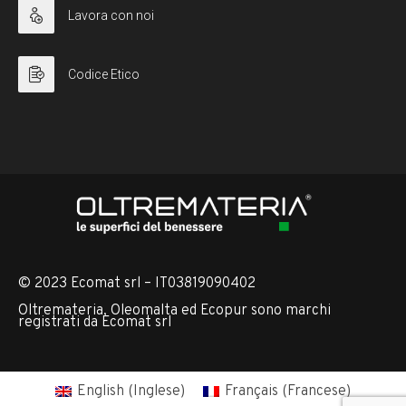
Lavora con noi
Codice Etico
© 2023 Ecomat srl – IT03819090402
Oltremateria, Oleomalta ed Ecopur sono marchi
registrati da Ecomat srl
English
(
Inglese
)
Français
(
Francese
)