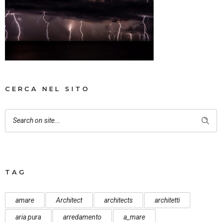
CERCA NEL SITO
TAG
amare
Architect
architects
architetti
aria pura
arredamento
a_mare