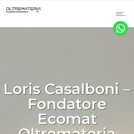
Loris Casalboni –
Fondatore
Ecomat
Oltremateria