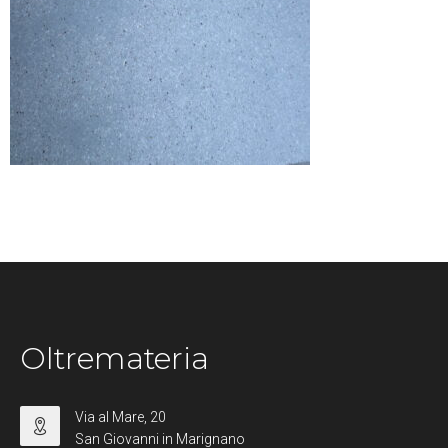
Oltremateria
Via al Mare, 20
San Giovanni in Marignano