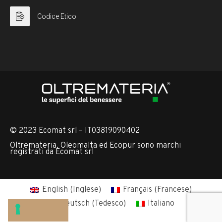
Codice Etico
© 2023 Ecomat srl – IT03819090402
Oltremateria, Oleomalta ed Ecopur sono marchi
registrati da Ecomat srl
English
(
Inglese
)
Français
(
Francese
)
Deutsch
(
Tedesco
)
Italiano