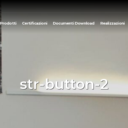
Prodotti
Certificazioni
Documenti Download
Realizzazioni
str-button-2