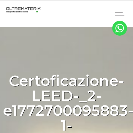
Certoficazione-
LEED-_2-
e1772700095883
1-