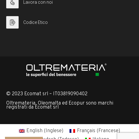
Lavora con noi
Codice Etico
© 2023 Ecomat srl – IT03819090402
Oltremateria, Oleomalta ed Ecopur sono marchi
registrati da Ecomat srl
English
(
Inglese
)
Français
(
Francese
)