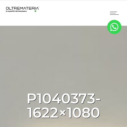
P1040373-
1622×1080